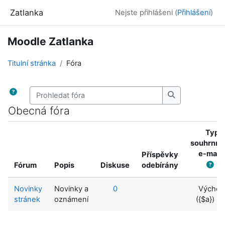
Přejít k hlavnímu obsahu
Zatlanka
Nejste přihlášeni (
Přihlášení
)
Moodle Zatlanka
Titulní stránka
Fóra
Prohledat fóra
Prohledat fóra
Obecná fóra
Typ
souhrnný
e-mail
Příspěvky
Fórum
Popis
Diskuse
odebírány
Novinky
Novinky a
0
Výchoz
stránek
oznámení
({$a})