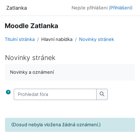
Přejít k hlavnímu obsahu
Zatlanka
Nejste přihlášeni (
Přihlášení
)
Moodle Zatlanka
Titulní stránka
Hlavní nabídka
Novinky stránek
Novinky stránek
Požadavky na absolvování
Novinky a oznámení
Prohledat fóra
Prohledat fóra
(Dosud nebyla vložena žádná oznámení.)