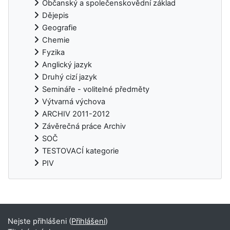
Občanský a společenskovědní základ
Dějepis
Geografie
Chemie
Fyzika
Anglický jazyk
Druhý cizí jazyk
Semináře - volitelné předměty
Výtvarná výchova
ARCHIV 2011-2012
Závěrečná práce Archiv
SOČ
TESTOVACÍ kategorie
PIV
Doplňkové bloky
Nejste přihlášeni (
Přihlášení
)