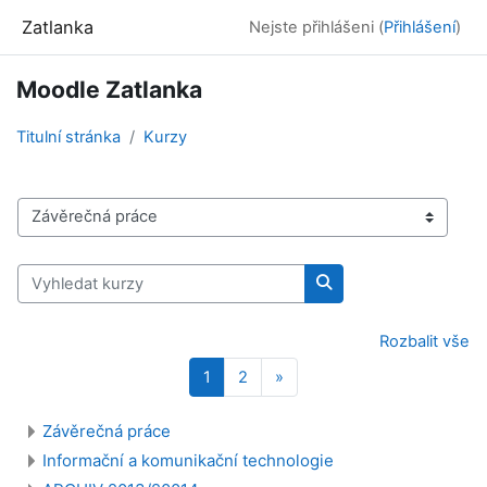
Přejít k hlavnímu obsahu
Zatlanka
Nejste přihlášeni (
Přihlášení
)
Moodle Zatlanka
Titulní stránka
Kurzy
Kategorie kurzů
Vyhledat kurzy
Vyhledat kurzy
Rozbalit vše
Stránka 1
Stránka 2
Další stránka
1
2
»
Závěrečná práce
Informační a komunikační technologie