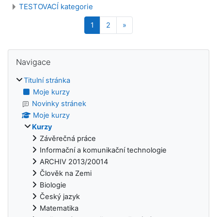
TESTOVACÍ kategorie
Stránka 1
Stránka 2
Další stránka
1
2
»
Bloky
Přeskočit: Navigace
Navigace
Titulní stránka
Moje kurzy
Novinky stránek
Moje kurzy
Kurzy
Závěrečná práce
Informační a komunikační technologie
ARCHIV 2013/20014
Člověk na Zemi
Biologie
Český jazyk
Matematika