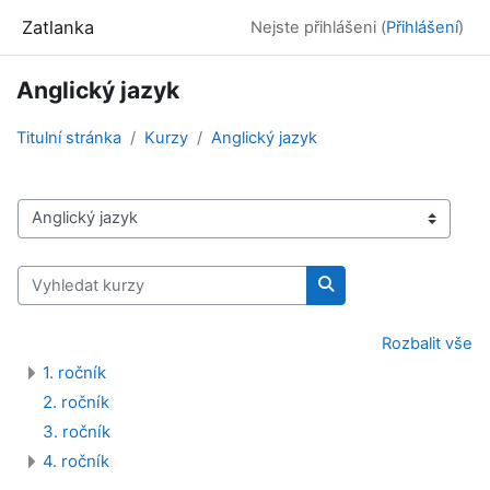
Přejít k hlavnímu obsahu
Zatlanka
Nejste přihlášeni (
Přihlášení
)
Anglický jazyk
Titulní stránka
Kurzy
Anglický jazyk
Kategorie kurzů
Vyhledat kurzy
Vyhledat kurzy
Rozbalit vše
1. ročník
2. ročník
3. ročník
4. ročník