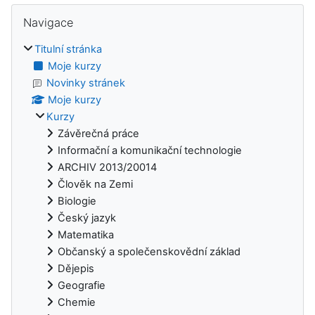
Bloky
Přeskočit: Navigace
Navigace
Titulní stránka
Moje kurzy
Novinky stránek
Moje kurzy
Kurzy
Závěrečná práce
Informační a komunikační technologie
ARCHIV 2013/20014
Člověk na Zemi
Biologie
Český jazyk
Matematika
Občanský a společenskovědní základ
Dějepis
Geografie
Chemie