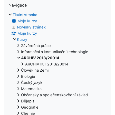
Bloky
Přeskočit: Navigace
Navigace
Titulní stránka
Moje kurzy
Novinky stránek
Moje kurzy
Kurzy
Závěrečná práce
Informační a komunikační technologie
ARCHIV 2013/20014
ARCHIV IKT 2013/20014
Člověk na Zemi
Biologie
Český jazyk
Matematika
Občanský a společenskovědní základ
Dějepis
Geografie
Chemie