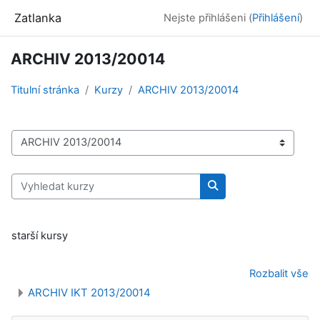
Přejít k hlavnímu obsahu
Zatlanka
Nejste přihlášeni (
Přihlášení
)
ARCHIV 2013/20014
Titulní stránka
Kurzy
ARCHIV 2013/20014
Kategorie kurzů
Vyhledat kurzy
Vyhledat kurzy
starší kursy
Rozbalit vše
ARCHIV IKT 2013/20014