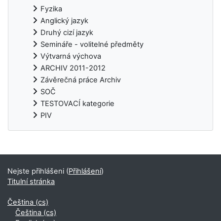
Fyzika
Anglický jazyk
Druhý cizí jazyk
Semináře - volitelné předměty
Výtvarná výchova
ARCHIV 2011-2012
Závěrečná práce Archiv
SOČ
TESTOVACÍ kategorie
PIV
Doplňkové bloky
Nejste přihlášeni (
Přihlášení
)
Titulní stránka
Čeština ‎(cs)‎
Čeština ‎(cs)‎