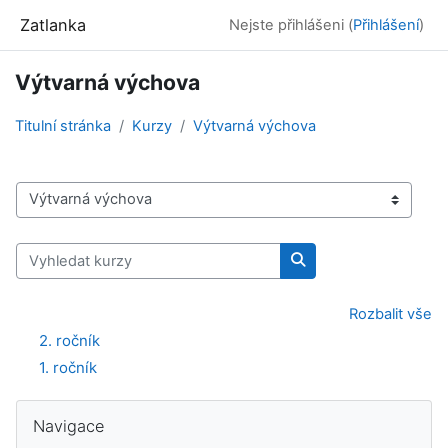
Přejít k hlavnímu obsahu
Zatlanka
Nejste přihlášeni (
Přihlášení
)
Výtvarná výchova
Titulní stránka
Kurzy
Výtvarná výchova
Kategorie kurzů
Vyhledat kurzy
Vyhledat kurzy
Rozbalit vše
2. ročník
1. ročník
Bloky
Přeskočit: Navigace
Navigace