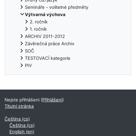
Semináře - volitelné předměty
Výtvarná výchova
2. ročník
1. ročník
ARCHIV 2011-2012
Závěrečná práce Archiv
SOČ
TESTOVACÍ kategorie
PIV
Doplňkové bloky
Nejste přihlášeni (
Přihlášení
)
Titulní stránka
Čeština ‎(cs)‎
Čeština ‎(cs)‎
English ‎(en)‎