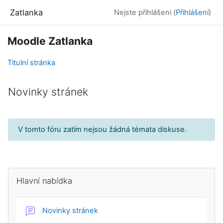
Přejít k hlavnímu obsahu
Zatlanka
Nejste přihlášeni (
Přihlášení
)
Moodle Zatlanka
Titulní stránka
Novinky stránek
V tomto fóru zatím nejsou žádná témata diskuse.
Bloky
Přeskočit: Hlavní nabídka
Hlavní nabídka
Fórum
Novinky stránek