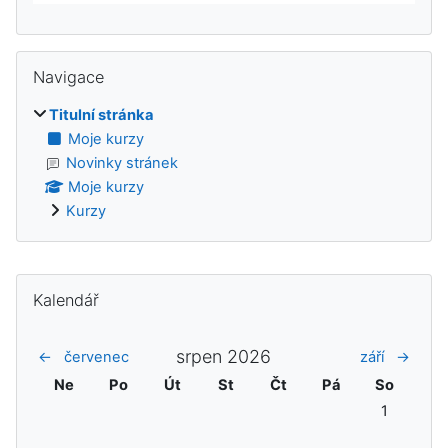
Přeskočit: Navigace
Navigace
Titulní stránka
Moje kurzy
Novinky stránek
Moje kurzy
Kurzy
Doplňkové bloky
Přeskočit: Kalendář
Kalendář
srpen 2026
←
červenec
září
→
Neděle
Pondělí
Úterý
Středa
Čtvrtek
Pátek
Sobota
Ne
Po
Út
St
Čt
Pá
So
Žádné událo
1