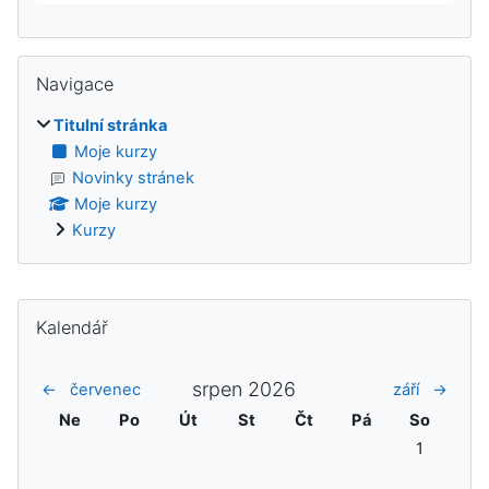
Přeskočit: Navigace
Navigace
Titulní stránka
Moje kurzy
Novinky stránek
Moje kurzy
Kurzy
Doplňkové bloky
Přeskočit: Kalendář
Kalendář
srpen 2026
←
červenec
září
→
Neděle
Pondělí
Úterý
Středa
Čtvrtek
Pátek
Sobota
Ne
Po
Út
St
Čt
Pá
So
Žádné událo
1