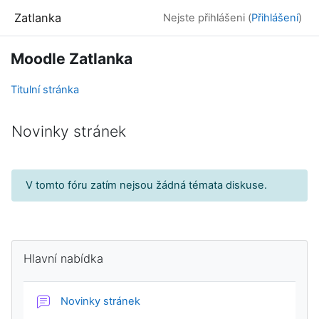
Přejít k hlavnímu obsahu
Zatlanka
Nejste přihlášeni (
Přihlášení
)
Moodle Zatlanka
Titulní stránka
Novinky stránek
V tomto fóru zatím nejsou žádná témata diskuse.
Bloky
Přeskočit: Hlavní nabídka
Hlavní nabídka
Fórum
Novinky stránek